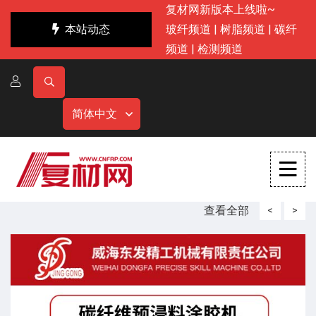
复材网新版本上线啦~
本站动态
玻纤频道
|
树脂频道
|
碳纤
频道
|
检测频道
简体中文
查看全部
<
>