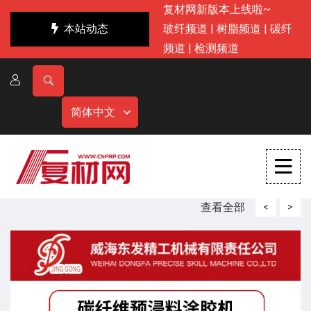
复材网新版本上线啦~
本站动态
玻纤频道
|
树脂频道
|
碳纤
频道
|
检测频道
简体中文
查看全部
<
>