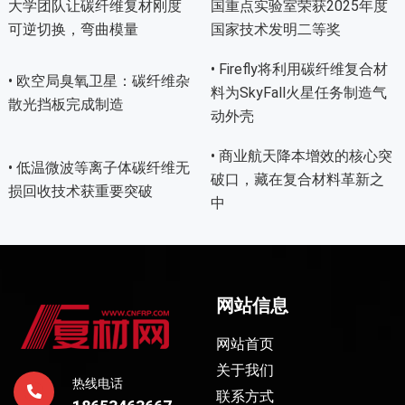
大学团队让碳纤维复材刚度
国重点实验室荣获2025年度
可逆切换，弯曲模量
国家技术发明二等奖
• Firefly将利用碳纤维复合材
• 欧空局臭氧卫星：碳纤维杂
料为SkyFall火星任务制造气
散光挡板完成制造
动外壳
• 商业航天降本增效的核心突
• 低温微波等离子体碳纤维无
破口，藏在复合材料革新之
损回收技术获重要突破
中
网站信息
网站首页
关于我们
热线电话
联系方式