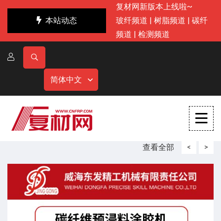
复材网新版本上线啦~
本站动态
玻纤频道
|
树脂频道
|
碳纤
频道
|
检测频道
简体中文
查看全部
<
>