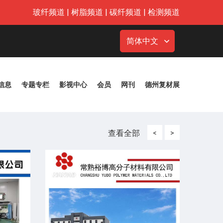
玻纤频道
|
树脂频道
|
碳纤频道
|
检测频道
简体中文
信息
专题专栏
影视中心
会员
网刊
德州复材展
查看全部
<
>