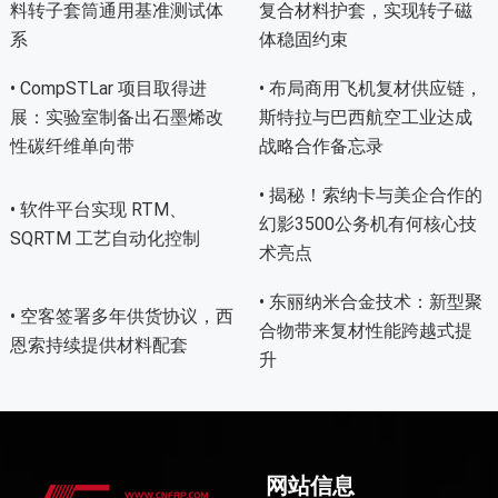
料转子套筒通用基准测试体
复合材料护套，实现转子磁
系
体稳固约束
• CompSTLar 项目取得进
• 布局商用飞机复材供应链，
展：实验室制备出石墨烯改
斯特拉与巴西航空工业达成
性碳纤维单向带
战略合作备忘录
• 揭秘！索纳卡与美企合作的
• 软件平台实现 RTM、
幻影3500公务机有何核心技
SQRTM 工艺自动化控制
术亮点
• 东丽纳米合金技术：新型聚
• 空客签署多年供货协议，西
合物带来复材性能跨越式提
恩索持续提供材料配套
升
网站信息