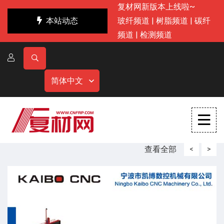
复材网新版本上线啦~
本站动态
玻纤频道
|
树脂频道
|
碳纤
频道
|
检测频道
简体中文
查看全部
<
>