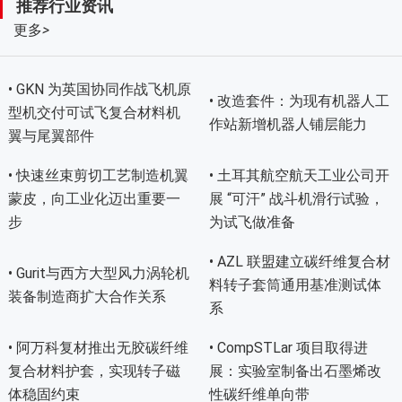
推荐行业资讯
更多
>
• GKN 为英国协同作战飞机原
• 改造套件：为现有机器人工
型机交付可试飞复合材料机
作站新增机器人铺层能力
翼与尾翼部件
• 快速丝束剪切工艺制造机翼
• 土耳其航空航天工业公司开
蒙皮，向工业化迈出重要一
展 “可汗” 战斗机滑行试验，
步
为试飞做准备
• AZL 联盟建立碳纤维复合材
• Gurit与西方大型风力涡轮机
料转子套筒通用基准测试体
装备制造商扩大合作关系
系
• 阿万科复材推出无胶碳纤维
• CompSTLar 项目取得进
复合材料护套，实现转子磁
展：实验室制备出石墨烯改
体稳固约束
性碳纤维单向带