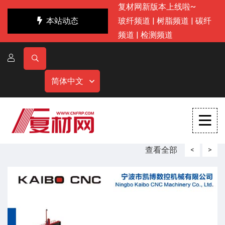
复材网新版本上线啦~
本站动态
玻纤频道
|
树脂频道
|
碳纤
频道
|
检测频道
简体中文
查看全部
<
>