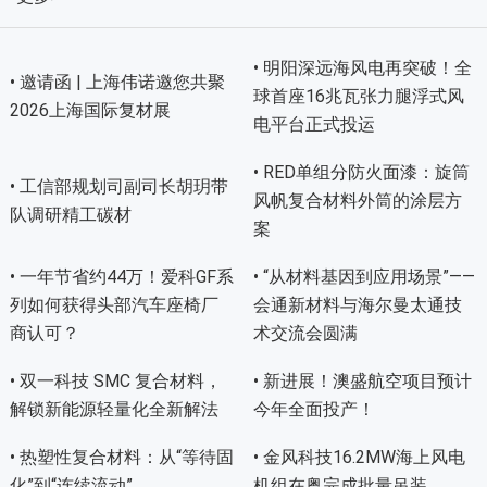
• 明阳深远海风电再突破！全
• 邀请函 | 上海伟诺邀您共聚
球首座16兆瓦张力腿浮式风
2026上海国际复材展
电平台正式投运
• RED单组分防火面漆：旋筒
• 工信部规划司副司长胡玥带
风帆复合材料外筒的涂层方
队调研精工碳材
案
• 一年节省约44万！爱科GF系
• “从材料基因到应用场景”——
列如何获得头部汽车座椅厂
会通新材料与海尔曼太通技
商认可？
术交流会圆满
• 双一科技 SMC 复合材料，
• 新进展！澳盛航空项目预计
解锁新能源轻量化全新解法
今年全面投产！
• 热塑性复合材料：从“等待固
• 金风科技16.2MW海上风电
化”到“连续流动”
机组在粤完成批量吊装