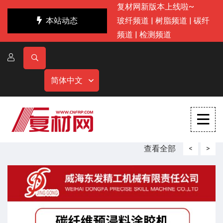
复材网新版本上线啦~
本站动态
玻纤频道
|
树脂频道
|
碳纤
频道
|
检测频道
简体中文
查看全部
<
>