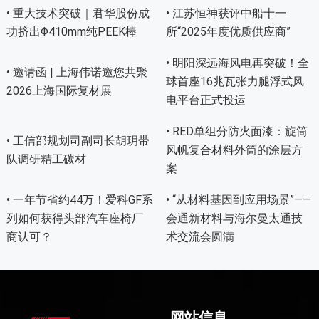
• 重大技术突破｜君华股份成
• 江苏恒神获评中船十一
功挤出Φ410mm纯PEEK棒
所“2025年度优质供应商”
• 明阳深远海风电再突破！全
• 邀请函 | 上海伟诺邀您共聚
球首座16兆瓦张力腿浮式风
2026上海国际复材展
电平台正式投运
• RED单组分防火面漆：旋筒
• 工信部规划司副司长胡玥带
风帆复合材料外筒的涂层方
队调研精工碳材
案
• 一年节省约44万！爱科GF系
• “从材料基因到应用场景”——
列如何获得头部汽车座椅厂
会通新材料与海尔曼太通技
商认可？
术交流会圆满
网站信息