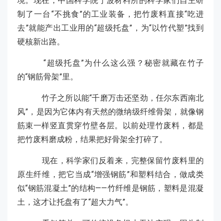
境。现在，中国科学院宁波材料所的科学家们自主研
制了一台“不挑食”的工业装备，把竹废料直接“吃进
去”就能产出工业用的“超级托盘”，为“以竹代塑”找到
硬核新出路。
“超级托盘”为什么这么强？秘密就藏在竹子
的“钢筋骨架”里。
竹子之所以能“千磨万击还坚劲，任尔东西南北
风”，是因为它体内有天然的微纳级纤维骨架，就像钢
筋束一样竖直贯穿竹壁各层。以前处理竹废料，都是
把竹废料磨成粉，结果把好骨架全打碎了。
现在，科学家们反着来，完整保留竹废料里的
原生纤维，把它当成“增强钢筋”和塑料结合，做成类
似“钢筋混凝土”的结构——竹纤维是钢筋，塑料是混凝
土，这才让托盘有了“超大力气”。