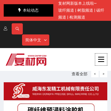
复材网新版本上线啦~
本站动态
玻纤频道
|
树脂频道
|
碳纤
频道
|
检测频道
简体中文
查看全部
<
>