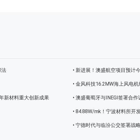
解法
• 新进展！澳盛航空项目预计
• 金风科技16.2MW海上风
上半年新材料重大创新成果
• 澳盛葡萄牙与INEGI签署
• 84.88W/mk！宁波材料
• 宁德时代与临汾公交签署战