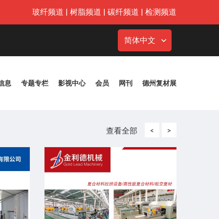
玻纤频道
|
树脂频道
|
碳纤频道
|
检测频道
简体中文
信息
专题专栏
影视中心
会员
网刊
德州复材展
查看全部
<
>