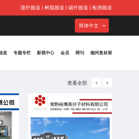
玻纤频道
|
树脂频道
|
碳纤频道
|
检测频道
简体中文
信息
专题专栏
影视中心
会员
网刊
德州复材展
查看全部
<
>