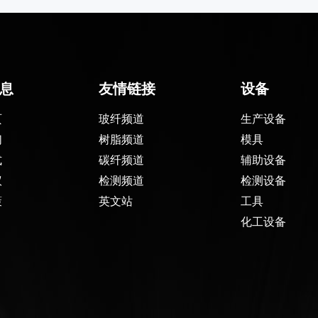
息
友情链接
设备
页
玻纤频道
生产设备
们
树脂频道
模具
式
碳纤频道
辅助设备
议
检测频道
检测设备
策
英文站
工具
化工设备