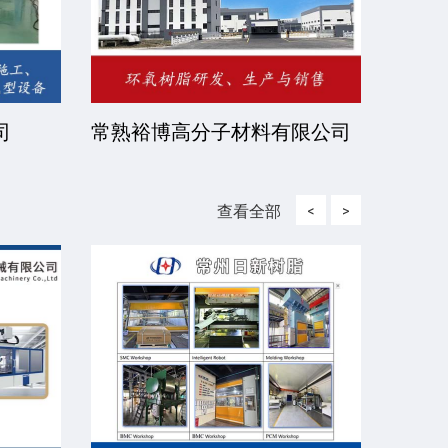
司
常熟裕博高分子材料有限公司
京华
司
查看全部
<
>