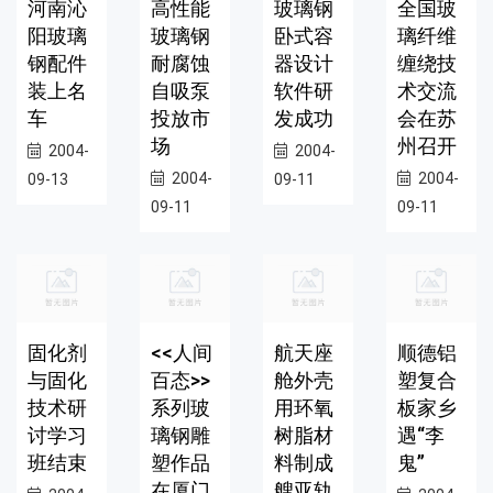
河南沁
高性能
玻璃钢
全国玻
阳玻璃
玻璃钢
卧式容
璃纤维
钢配件
耐腐蚀
器设计
缠绕技
装上名
自吸泵
软件研
术交流
车
投放市
发成功
会在苏
场
州召开
2004-
2004-
2004-
2004-
09-13
09-11
09-11
09-11
固化剂
<<人间
航天座
顺德铝
与固化
百态>>
舱外壳
塑复合
技术研
系列玻
用环氧
板家乡
讨学习
璃钢雕
树脂材
遇“李
班结束
塑作品
料制成
鬼”
在厦门
艘亚轨