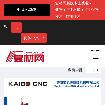
复材网新版本上线啦~
本站动态
玻纤频道
|
树脂频道
|
碳纤
频道
|
检测频道
简体中文
查看全部
<
>