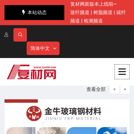
复材网新版本上线啦~
本站动态
玻纤频道
|
树脂频道
|
碳纤
频道
|
检测频道
简体中文
查看全部
<
>