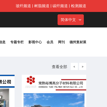
玻纤频道
|
树脂频道
|
碳纤频道
|
检测频道
简体中文
信息
专题专栏
影视中心
会员
网刊
德州复材展
查看全部
<
>