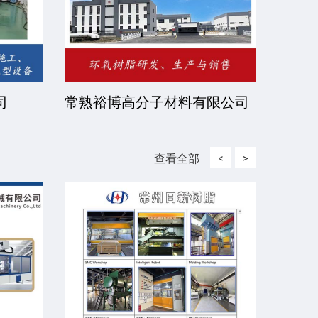
司
常熟裕博高分子材料有限公司
京华
司
查看全部
<
>