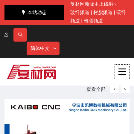
复材网新版本上线啦~
本站动态
玻纤频道
|
树脂频道
|
碳纤
频道
|
检测频道
简体中文
查看全部
<
>