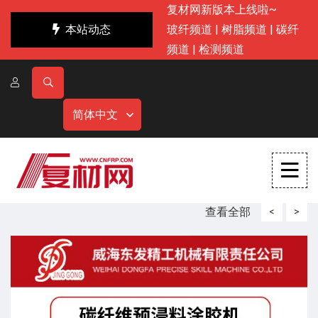
复材网新版本上线啦~
本站动态
玻纤频道
|
树脂频道
|
碳纤
频道
|
检测频道
简体中文
查看全部
<
>