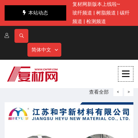
复材网新版本上线啦~
本站动态
玻纤频道
|
树脂频道
|
碳纤
频道
|
检测频道
简体中文
查看全部
<
>