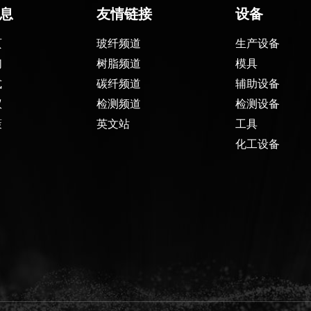
息
友情链接
设备
页
玻纤频道
生产设备
们
树脂频道
模具
式
碳纤频道
辅助设备
议
检测频道
检测设备
策
英文站
工具
化工设备