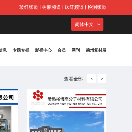
玻纤频道
|
树脂频道
|
碳纤频道
|
检测频道
简体中文
信息
专题专栏
影视中心
会员
网刊
德州复材展
查看全部
<
>