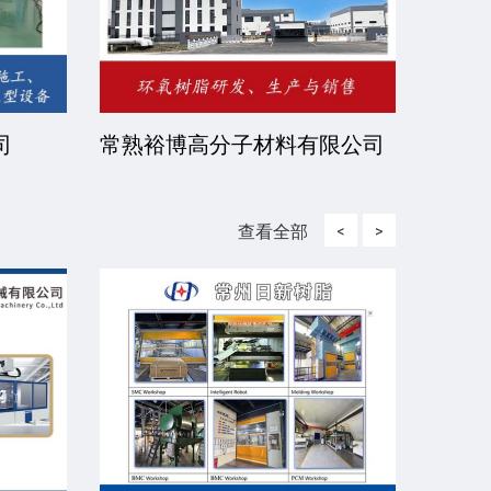
司
常熟裕博高分子材料有限公司
京华
司
查看全部
<
>