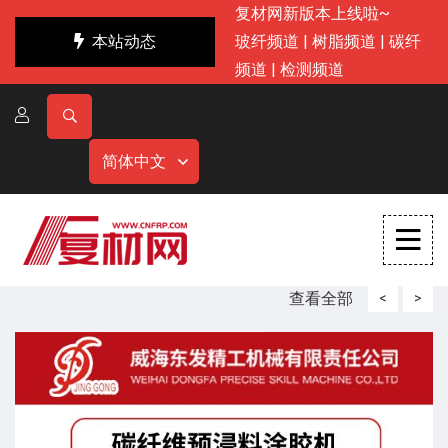
复材网新版本上线啦~
本站动态
玻纤频道
|
树脂频道
|
碳纤
频道
|
检测频道
简体中文
查看全部
<
>