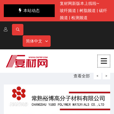
复材网新版本上线啦~
本站动态
玻纤频道
|
树脂频道
|
碳纤
频道
|
检测频道
简体中文
查看全部
<
>