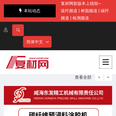
复材网新版本上线啦~
本站动态
玻纤频道
|
树脂频道
|
碳纤
频道
|
检测频道
简体中文
查看全部
<
>