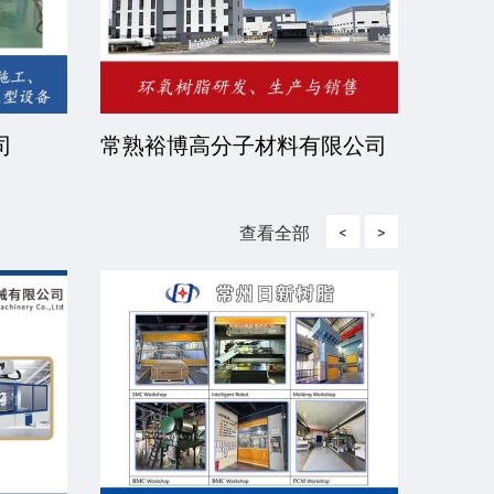
司
常熟裕博高分子材料有限公司
京华
司
查看全部
<
>