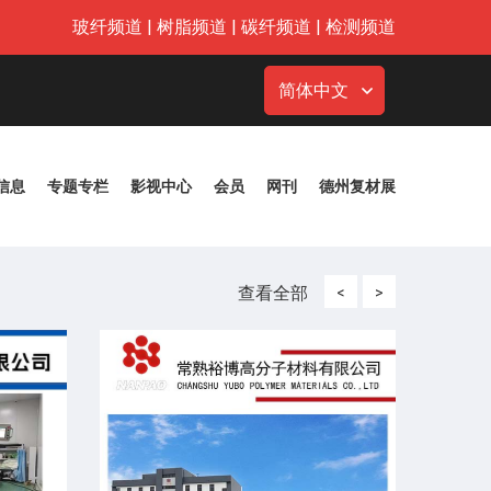
玻纤频道
|
树脂频道
|
碳纤频道
|
检测频道
简体中文
信息
专题专栏
影视中心
会员
网刊
德州复材展
查看全部
<
>