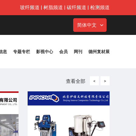
玻纤频道
|
树脂频道
|
碳纤频道
|
检测频道
简体中文
信息
专题专栏
影视中心
会员
网刊
德州复材展
查看全部
<
>