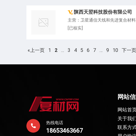
陕西天翌科技股份有限公司
主营：卫星通信天线和先进复合材料
[已核实]
«上一页
1
2
…
3
4
5
6
7
…
9
10
下一页
网站信
网站首
关于我
热线电话
联系方
18653463667