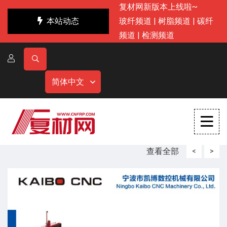
复材网新版本上线啦~
本站动态
玻纤频道
|
树脂频道
|
碳纤
频道
|
检测频道
简体中文
查看全部
<
>