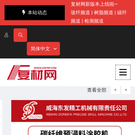
复材网新版本上线啦~
本站动态
玻纤频道
|
树脂频道
|
碳纤
频道
|
检测频道
简体中文
查看全部
<
>