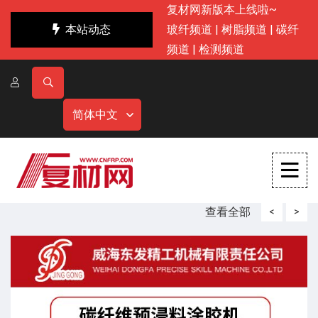
复材网新版本上线啦~
本站动态
玻纤频道
|
树脂频道
|
碳纤
频道
|
检测频道
简体中文
查看全部
<
>