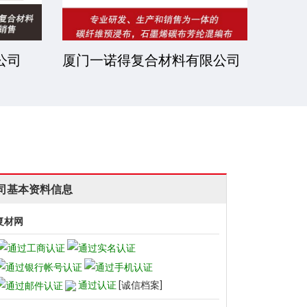
限公司
南通西格尔智能精密制造有限
常州
公司
司基本资料信息
复材网
通过认证
[诚信档案]