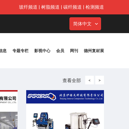
玻纤频道
|
树脂频道
|
碳纤频道
|
检测频道
简体中文
信息
专题专栏
影视中心
会员
网刊
德州复材展
查看全部
<
>